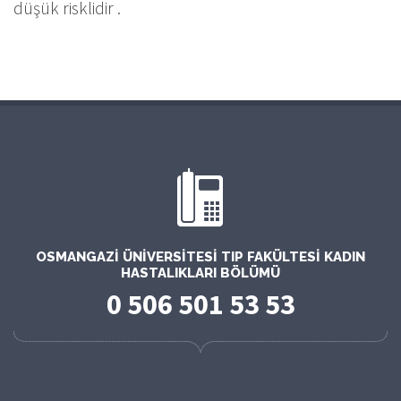
düşük risklidir .
OSMANGAZI ÜNIVERSITESI TIP FAKÜLTESI KADIN
HASTALIKLARI BÖLÜMÜ
0 506 501 53 53