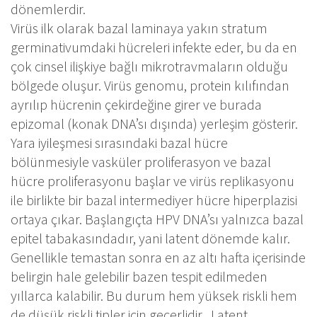
dönemlerdir.
Virüs ilk olarak bazal laminaya yakın stratum
germinativumdaki hücreleri infekte eder, bu da en
çok cinsel ilişkiye bağlı mikrotravmaların olduğu
bölgede oluşur. Virüs genomu, protein kılıfından
ayrılıp hücrenin çekirdeğine girer ve burada
epizomal (konak DNA’sı dışında) yerleşim gösterir.
Yara iyileşmesi sırasındaki bazal hücre
bölünmesiyle vasküler proliferasyon ve bazal
hücre proliferasyonu başlar ve virüs replikasyonu
ile birlikte bir bazal intermediyer hücre hiperplazisi
ortaya çıkar. Başlangıçta HPV DNA’sı yalnızca bazal
epitel tabakasındadır, yani latent dönemde kalır.
Genellikle temastan sonra en az altı hafta içerisinde
belirgin hale gelebilir bazen tespit edilmeden
yıllarca kalabilir. Bu durum hem yüksek riskli hem
de düşük riskli tipler için geçerlidir . Latent