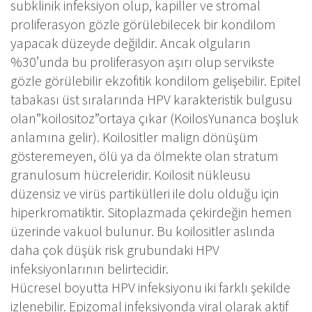
subklinik infeksiyon olup, kapiller ve stromal
proliferasyon gözle görülebilecek bir kondilom
yapacak düzeyde değildir. Ancak olguların
%30’unda bu proliferasyon aşırı olup servikste
gözle görülebilir ekzofitik kondilom gelişebilir. Epitel
tabakası üst sıralarında HPV karakteristik bulgusu
olan”koilositoz”ortaya çıkar (KoilosYunanca boşluk
anlamına gelir). Koilositler malign dönüşüm
gösteremeyen, ölü ya da ölmekte olan stratum
granulosum hücreleridir. Koilosit nükleusu
düzensiz ve virüs partikülleri ile dolu olduğu için
hiperkromatiktir. Sitoplazmada çekirdeğin hemen
üzerinde vakuol bulunur. Bu koilositler aslında
daha çok düşük risk grubundaki HPV
infeksiyonlarının belirtecidir.
Hücresel boyutta HPV infeksiyonu iki farklı şekilde
izlenebilir. Epizomal infeksiyonda viral olarak aktif