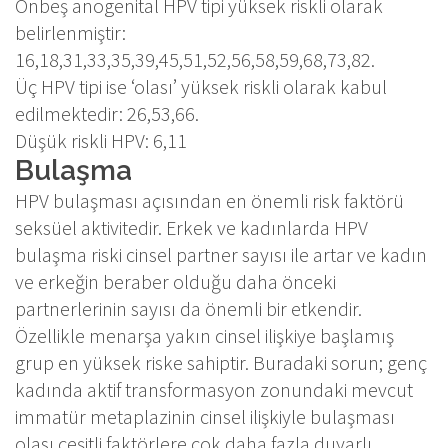
Onbeş anogenital HPV tipi yüksek riskli olarak
belirlenmiştir:
16,18,31,33,35,39,45,51,52,56,58,59,68,73,82.
Üç HPV tipi ise ‘olası’ yüksek riskli olarak kabul
edilmektedir: 26,53,66.
Düşük riskli HPV: 6,11
Bulaşma
HPV bulaşması açısından en önemli risk faktörü
seksüel aktivitedir. Erkek ve kadınlarda HPV
bulaşma riski cinsel partner sayısı ile artar ve kadın
ve erkeğin beraber olduğu daha önceki
partnerlerinin sayısı da önemli bir etkendir.
Özellikle menarşa yakın cinsel ilişkiye başlamış
grup en yüksek riske sahiptir. Buradaki sorun; genç
kadında aktif transformasyon zonundaki mevcut
immatür metaplazinin cinsel ilişkiyle bulaşması
olası çeşitli faktörlere çok daha fazla duyarlı