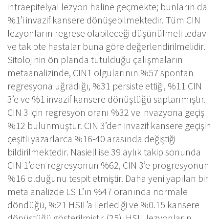
intraepitelyal lezyon haline geçmekte; bunların da
%1’i invazif kansere dönüşebilmektedir. Tüm CIN
lezyonların regrese olabileceği düşünülmeli tedavi
ve takipte hastalar buna göre değerlendirilmelidir.
Sitolojinin ön planda tutulduğu çalışmaların
metaanalizinde, CIN1 olgularının %57 spontan
regresyona uğradığı, %31 persiste ettiği, %11 CIN
3’e ve %1 invazif kansere dönüştüğü saptanmıştır.
CIN 3 için regresyon oranı %32 ve invazyona geçiş
%12 bulunmuştur. CIN 3’den invazif kansere geçişin
çeşitli yazarlarca %16-40 arasında değiştiği
bildirilmektedir. Nasiell ise 39 aylık takip sonunda
CIN 1’den regresyonun %62, CIN 3’e progresyonun
%16 olduğunu tespit etmiştir. Daha yeni yapılan bir
meta analizde LSIL’ın %47 oranında normale
döndüğü, %21 HSIL’a ilerlediği ve %0.15 kansere
dönüştüğü gösterilmiştir (25). HSIL lezyonların