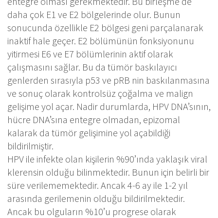
entegre olması gerekmektedir. Bu birleşme de
daha çok E1 ve E2 bölgelerinde olur. Bunun
sonucunda özellikle E2 bölgesi geni parçalanarak
inaktif hale geçer. E2 bölümünün fonksiyonunu
yitirmesi E6 ve E7 bölümlerinin aktif olarak
çalışmasını sağlar. Bu da tümör baskılayıcı
genlerden sırasıyla p53 ve pRB nin baskılanmasına
ve sonuç olarak kontrolsüz çoğalma ve malign
gelişime yol açar. Nadir durumlarda, HPV DNA’sının,
hücre DNA’sına entegre olmadan, epizomal
kalarak da tümör gelişimine yol açabildiği
bildirilmiştir.
HPV ile infekte olan kişilerin %90’ında yaklaşık viral
klerensin olduğu bilinmektedir. Bunun için belirli bir
süre verilememektedir. Ancak 4-6 ay ile 1-2 yıl
arasında gerilemenin olduğu bildirilmektedir.
Ancak bu olguların %10’u progrese olarak