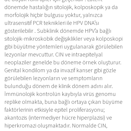
dönemde hastalığın sitolojik, kolposkopik ya da
morfolojik hiçbir bulgusu yoktur, yalnızca
ultrasensitif PCR teknikleri ile HPV DNA’sı
gösterilebilir . Subklinik dönemde HPV’a bağlı
sitolojik-mikroskobik değişiklikler veya kolposkopi
gibi büyütme yöntemleri uygulanarak görülebilen
lezyonlar mevcuttur. CIN ve intraepitelyal
neoplaziler genelde bu döneme örnek oluşturur.
Genital kondilom ya da invazif kanser gibi gözle
görülebilen lezyonların ve semptomların
bulunduğu dönem de klinik dönem adını alır.
İmmünolojik kontrolün kaybıyla virüs genomu
replike olmakta, buna bağlı ortaya çıkan büyüme
faktörlerinin etkisiyle epitel proliferasyonu;
akantozis (intermediyer hücre hiperplazisi) ve
hiperkromazi oluşmaktadır. Normalde CIN,