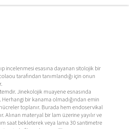
ıp incelenmesi esasına dayanan sitolojik bir
icolaou tarafından tanımlandığı için onun
.
ntemdir. Jinekolojik muayene esnasında
ür. Herhangi bir kanama olmadığından emin
le hücreler toplanır. Burada hem endoservikal
. Alınan materyal bir lam üzerine yayılır ve
rım saat bekleterek veya lama 30 santimetre