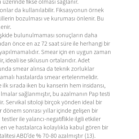
 üzerinde fikse olması sağlanır.
yonlar da kullanılabilir. Fiksasyonun örnek
illerin bozulması ve kuruması önlenir. Bu
enir.
ilişkide bulunulmaması sonuçların daha
dan önce en az 72 saat süre ile herhangi bir
uş yapılmamalıdır. Smear için en uygun zaman
ideali ise siklusun ortalarıdır. Adet
da smear alınsa da teknik zorluklar
amalı hastalarda smear ertelenmelidir.
 ilk sırada iken bu kanserin hem insidansı,
malar sağlanmıştır, bu azalmanın Pap testi
 Servikal sitoloji birçok yönden ideal bir
r dönem sonrası yıllar içinde gelişen bir
estler ile yalancı-negatiflikle ilgili etkiler
len ve hastalarca kolaylıkla kabul gören bir
talitesi ABD’de % 70-80 azalmıştır (13).