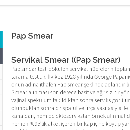
Pap Smear
Servikal Smear ((Pap Smear)
Pap smear testi dökülen servikal hücrelerin toplan
tarama testidir. İlk kez 1928 yılında George Papan
onun adına ithafen Pap smear şeklinde adlandırılır
Smear alınması son derece basit ve ağrısız bir yö
vajinal spekulum takıldıktan sonra serviks görül
olunduktan sonra bir spatul ve fırça vasıtasıyla i
kanaldan, hem de ektoservikstan örnek alınmalıdır
hemen %95’lik alkol içeren bir kap içine koyup ya