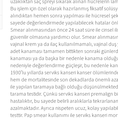
uzaklıktan saç spreyi sıkarak alınan hücrelerin lam
Bu işlem için özel olarak hazırlanmış fiksatif solüs
alındıktan hemen sonra yapılması ile hücresel şek
sayede değerlendirmede yapılabilecek hatalar önl
Smear alınmasından önce 24 saat süre ile cinsel 
güvenilir olmasına yardımcı olur. Smear alınmasın
vajinal krem ya da ilaç kullanılmamalı, vajinal d
adet kanaması tamamen bittikten sonraki günlerdir, 
kanaması ya da başka bir nedenle kanama olduğun
nedeniyle değerlendirme güçleşir, bu nedenle kan
1930’lu yıllarda serviks kanseri kanser ölümlerinde
hem de mortalitesinde son dekadlarda önemli azal
ile yapılan taramaya bağlı olduğu düşünülmektedir.
tarama testidir. Çünkü serviks kanseri premalign bi
hastalıktır, bu sayede belirli aralıklarla tekrarlanan t
azalmaktadır. Ayrıca nispeten ucuz, kolay yapılabi
testtir. Pap smear kullanımı ile serviks kanseri mor