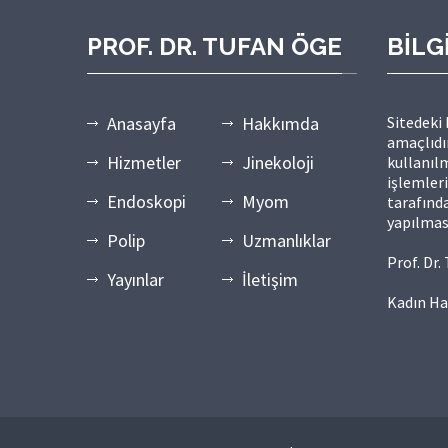
PROF. DR. TUFAN ÖGE
BİLG
Anasayfa
Hakkımda
Sitedeki
amaçlıdır
Hizmetler
Jinekoloji
kullanılm
işlemler
Endoskopi
Myom
tarafında
yapılmas
Polip
Uzmanlıklar
Prof. Dr
Yayınlar
İletişim
Kadın Ha