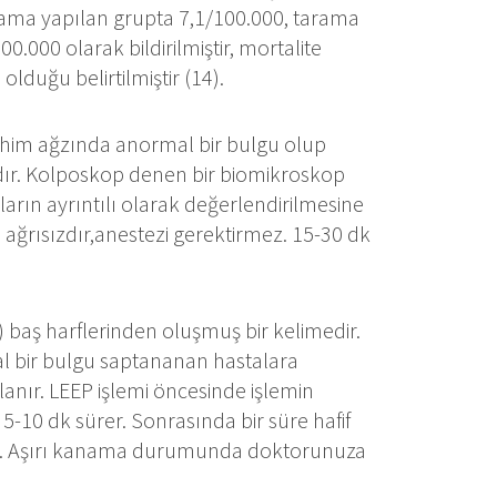
arama yapılan grupta 7,1/100.000, tarama
.000 olarak bildirilmiştir, mortalite
olduğu belirtilmiştir (14).
ahim ağzında anormal bir bulgu olup
adır. Kolposkop denen bir biomikroskop
arın ayrıntılı olarak değerlendirilmesine
ağrısızdır,anestezi gerektirmez. 15-30 dk
P) baş harflerinden oluşmuş bir kelimedir.
l bir bulgu saptananan hastalara
anır. LEEP işlemi öncesinde işlemin
 5-10 dk sürer. Sonrasında bir süre hafif
ilir. Aşırı kanama durumunda doktorunuza