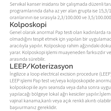
Servikal kanser insidansı bir çalışmada düzenli t
programlarında daha az yer alan grupta ise 15,3/100
oranlarının ise sırasıyla 2,3/100.000 ve 3,5/100.000 
Kolposkopi
Genel olarak anormal Pap testi olan kadınlarda r
olmadığını tespit etmek için yapılan bir uygulam
aracılıyla yapılır. Kolposkop rahim ağzındaki dokul
yarar. Kolposkopi işlemi muayeneden farksızdır ve 
arasında sürebilir.
LEEP/Koterizasyon
İngilizce a loop electrical excision procedure (LEE
LEEP işlemi Pap test ve/veya kolposkopide anorma
kolposkopi ile aynı seansda veya daha sonra uygul
yapılacağı bölgeye lokal ağrı kesiciler yapılır.İşlem
vajinal kanama,kanlı veya açık renkli akıntı olab
başvurmanız gereklidir.