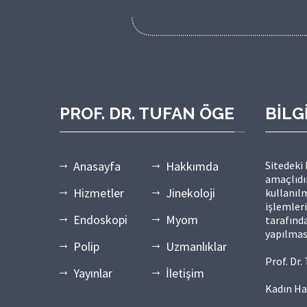
PROF. DR. TUFAN ÖGE
BİLG
Anasayfa
Hakkımda
Sitedeki
amaçlıdır
Hizmetler
Jinekoloji
kullanılm
işlemler
Endoskopi
Myom
tarafında
yapılmas
Polip
Uzmanlıklar
Prof. Dr
Yayınlar
İletişim
Kadın Ha