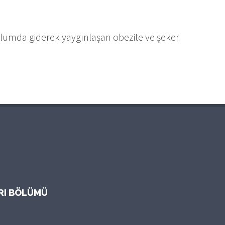
oplumda giderek yaygınlaşan obezite ve şeker
ARI BÖLÜMÜ