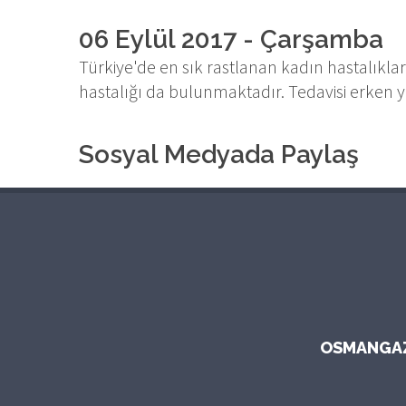
06 Eylül 2017 - Çarşamba
Türkiye'de en sık rastlanan kadın hastalıkla
hastalığı da bulunmaktadır. Tedavisi erken
Sosyal Medyada Paylaş
OSMANGAZI