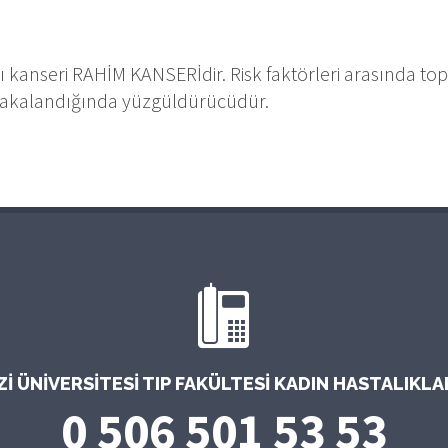
rı kanseri RAHİM KANSERİdir. Risk faktörleri arasında t
 yakalandığında yüzgüldürücüdür.
 ÜNIVERSITESI TIP FAKÜLTESI KADIN HASTALIKL
0 506 501 53 53